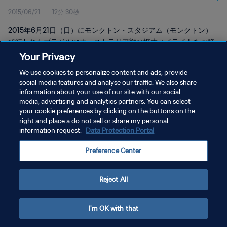
2015/06/21
12分 30秒
ッド・ハイライト
2015年6月21日（日）にモンクトン・スタジアム（モンクトン）
で行われたブラジルvsオーストラリア戦の拡大ハイライトをご覧
ください。
Your Privacy
We use cookies to personalize content and ads, provide
social media features and analyse our traffic. We also share
information about your use of our site with our social
media, advertising and analytics partners. You can select
your cookie preferences by clicking on the buttons on the
right and place a do not sell or share my personal
プライバシーポリシー
information request.
Data Protection Portal
サービス利用規約
Preference Center
クッキー設定の管理
Copyright © 1994 - 2026 FIFA. All rights reserved.
Reject All
I'm OK with that