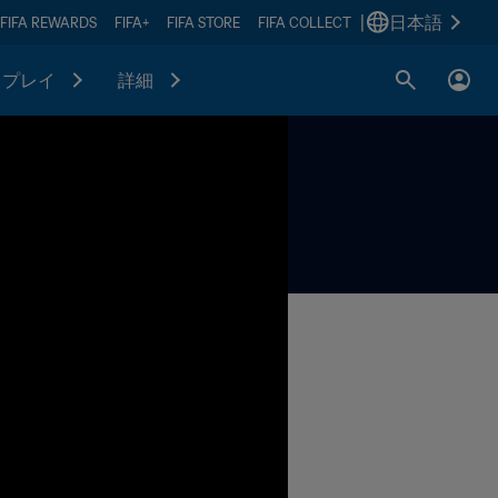
|
日本語
FIFA REWARDS
FIFA+
FIFA STORE
FIFA COLLECT
プレイ
詳細