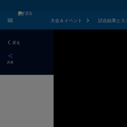
大会＆イベント
試合結果とス
戻る
共有