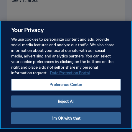
Your Privacy
もっと見る
We use cookies to personalize content and ads, provide
social media features and analyse our traffic. We also share
information about your use of our site with our social
media, advertising and analytics partners. You can select
your cookie preferences by clicking on the buttons on the
right and place a do not sell or share my personal
information request.
Data Protection Portal
プライバシーポリシー
Preference Center
サービス利用規約
クッキー設定の管理
Reject All
Copyright © 1994 - 2026 FIFA. All rights reserved.
I'm OK with that