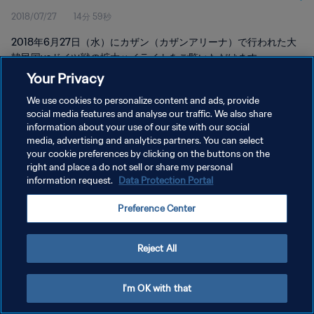
2018/07/27
14分 59秒
2018年6月27日（水）にカザン（カザンアリーナ）で行われた大
韓民国vsドイツ戦の拡大ハイライトをご覧いただけます。
Your Privacy
We use cookies to personalize content and ads, provide
social media features and analyse our traffic. We also share
information about your use of our site with our social
media, advertising and analytics partners. You can select
プライバシーポリシー
your cookie preferences by clicking on the buttons on the
right and place a do not sell or share my personal
サービス利用規約
information request.
Data Protection Portal
クッキー設定の管理
Preference Center
Copyright © 1994 - 2026 FIFA. All rights reserved.
Reject All
I'm OK with that