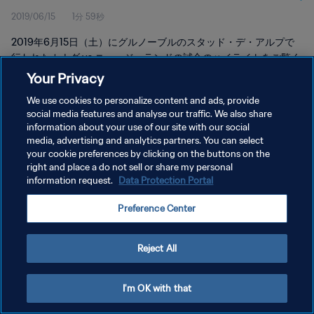
2019/06/15
1分 59秒
2019年6月15日（土）にグルノーブルのスタッド・デ・アルプで
行われたカナダ vs ニュージーランドの試合のハイライトをご覧く
ださい。
Your Privacy
We use cookies to personalize content and ads, provide
social media features and analyse our traffic. We also share
information about your use of our site with our social
media, advertising and analytics partners. You can select
your cookie preferences by clicking on the buttons on the
プライバシーポリシー
right and place a do not sell or share my personal
information request.
Data Protection Portal
サービス利用規約
Preference Center
クッキー設定の管理
Copyright © 1994 - 2026 FIFA. All rights reserved.
Reject All
I'm OK with that