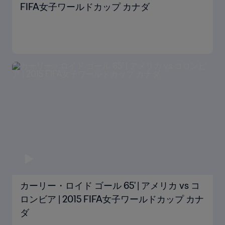
FIFA女子ワールドカップ カナダ
カーリー・ロイド ゴール 65' | アメリカ vs コ
ロンビア | 2015 FIFA女子ワールドカップ カナ
ダ