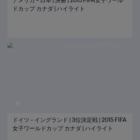
アメリカ - 日本 | 決勝 | 2015 FIFA女子ワール
ドカップ カナダ | ハイライト
ドイツ - イングランド | 3位決定戦 | 2015 FIFA
女子ワールドカップ カナダ | ハイライト