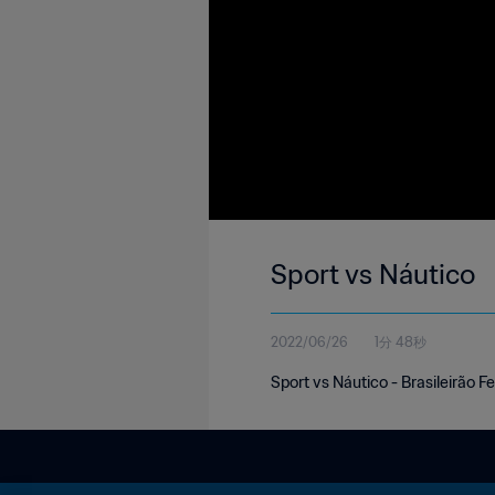
Sport vs Náutico
2022/06/26
1分 48秒
Sport vs Náutico - Brasileirão 