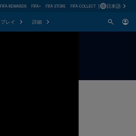
|
日本語
FIFA REWARDS
FIFA+
FIFA STORE
FIFA COLLECT
プレイ
詳細