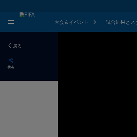
大会＆イベント
試合結果とス
戻る
共有