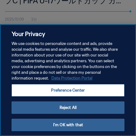
プC | FIFA U-17ワールドカップ カタ
ール2025 | ハイライト
2025/11/09
2分
11月9日（日）現地時間17:45よりドーハのアスパイア・ゾーンで
Your Privacy
行われたクロアチア対コスタリカ戦のハイライトを視聴
We use cookies to personalize content and ads, provide
social media features and analyse our traffic. We also share
information about your use of our site with our social
media, advertising and analytics partners. You can select
your cookie preferences by clicking on the buttons on the
right and place a do not sell or share my personal
プライバシーポリシー
information request.
Data Protection Portal
サービス利用規約
Preference Center
クッキー設定の管理
Copyright © 1994 - 2026 FIFA. All rights reserved.
Reject All
I'm OK with that