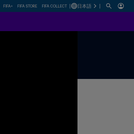
|
日本語
|
FIFA+
FIFA STORE
FIFA COLLECT