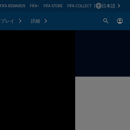
|
日本語
FIFA REWARDS
FIFA+
FIFA STORE
FIFA COLLECT
プレイ
詳細