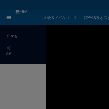
大会＆イベント
試合結果とス
戻る
共有