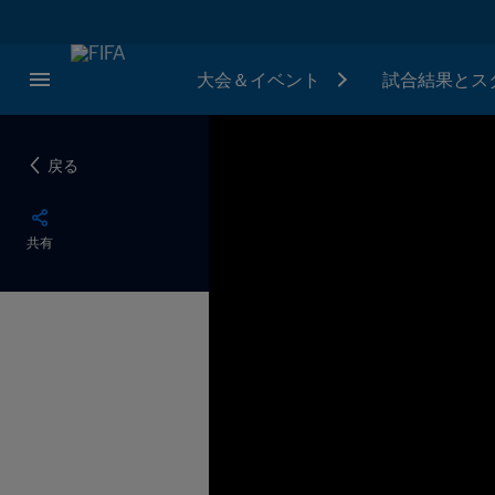
大会＆イベント
試合結果とス
戻る
共有