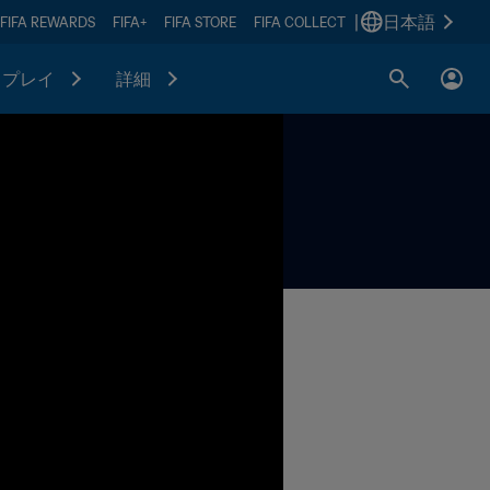
|
日本語
FIFA REWARDS
FIFA+
FIFA STORE
FIFA COLLECT
プレイ
詳細