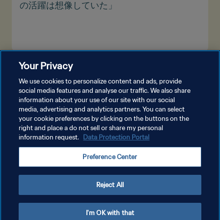
の活躍は想像していた」
Your Privacy
もっと見る
We use cookies to personalize content and ads, provide
social media features and analyse our traffic. We also share
information about your use of our site with our social
media, advertising and analytics partners. You can select
your cookie preferences by clicking on the buttons on the
right and place a do not sell or share my personal
information request.
Data Protection Portal
プライバシーポリシー
Preference Center
サービス利用規約
クッキー設定の管理
Reject All
Copyright © 1994 - 2026 FIFA. All rights reserved.
I'm OK with that