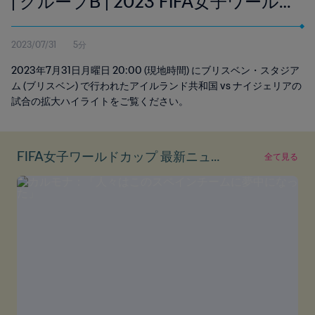
| グループB | 2023 FIFA女子ワール
ドカップ オーストラリア/ニュージ
2023/07/31
5分
ーランド | エクステンデッド・ハイ
2023年7月31日月曜日 20:00 (現地時間) にブリスベン・スタジア
ライト
ム (ブリスベン) で行われたアイルランド共和国 vs ナイジェリアの
試合の拡大ハイライトをご覧ください。
FIFA女子ワールドカップ 最新ニュー
全て見る
ス