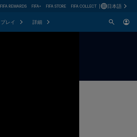
|
日本語
FIFA REWARDS
FIFA+
FIFA STORE
FIFA COLLECT
プレイ
詳細