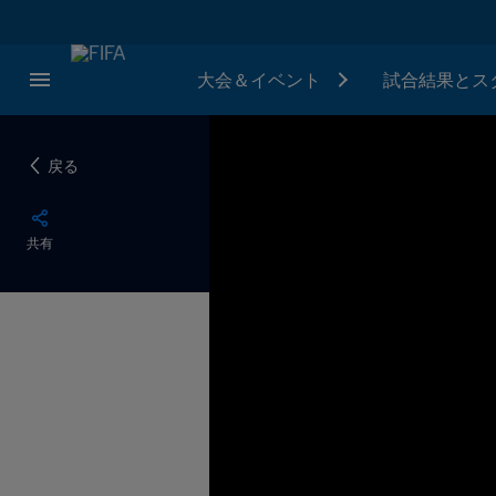
大会＆イベント
試合結果とス
戻る
共有