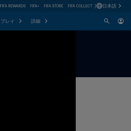
|
日本語
FIFA REWARDS
FIFA+
FIFA STORE
FIFA COLLECT
プレイ
詳細