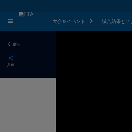
大会＆イベント
試合結果とス
戻る
共有