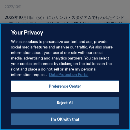
2022/10/11
2022年10月11日（火） にカリンガ・スタジアムで行われたインド
vsアメリカのフルマッチリプレイをご覧ください。この映像には
手話通訳が含まれています。
Your Privacy
We use cookies to personalize content and ads, provide
social media features and analyse our traffic. We also share
information about your use of our site with our social
media, advertising and analytics partners. You can select
your cookie preferences by clicking on the buttons on the
プライバシーポリシー
right and place a do not sell or share my personal
information request.
Data Protection Portal
サービス利用規約
Preference Center
クッキー設定の管理
Copyright © 1994 - 2026 FIFA. All rights reserved.
Reject All
I'm OK with that