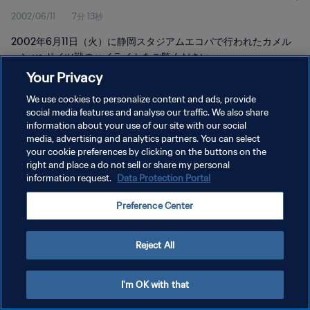
2002/06/11
7分 13秒
2002年6月11日（火）に静岡スタジアムエコパで行われたカメル
ーン vs ドイツ戦のハイライトをご覧ください。
Your Privacy
We use cookies to personalize content and ads, provide
social media features and analyse our traffic. We also share
information about your use of our site with our social
media, advertising and analytics partners. You can select
プライバシーポリシー
your cookie preferences by clicking on the buttons on the
right and place a do not sell or share my personal
サービス利用規約
information request.
Data Protection Portal
クッキー設定の管理
Preference Center
Copyright © 1994 - 2026 FIFA. All rights reserved.
Reject All
I'm OK with that