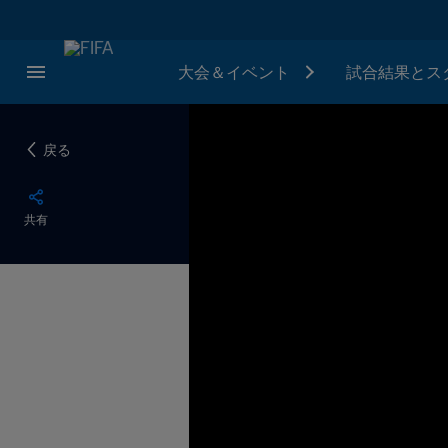
大会＆イベント
試合結果とス
戻る
共有