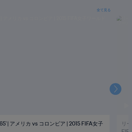
全て見る
次
| アメリカ vs コロンビア | 2015 FIFA女子
リー
FI