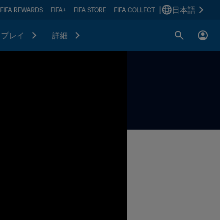
|
日本語
FIFA REWARDS
FIFA+
FIFA STORE
FIFA COLLECT
プレイ
詳細