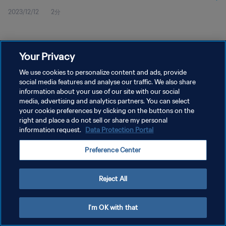
2023/12/12
2分
アラビア | ハイライト
Your Privacy
We use cookies to personalize content and ads, provide
social media features and analyse our traffic. We also share
プライバシーポリシー
information about your use of our site with our social
サービス利用規約
media, advertising and analytics partners. You can select
your cookie preferences by clicking on the buttons on the
クッキー設定の管理
right and place a do not sell or share my personal
information request.
Data Protection Portal
Copyright © 1994 - 2026 FIFA. All rights reserved.
Preference Center
Reject All
I'm OK with that