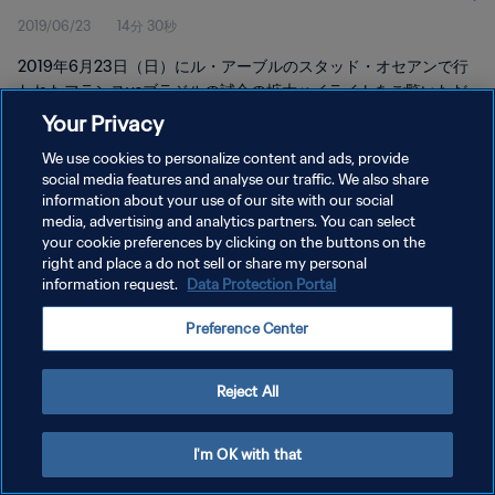
2019/06/23
14分 30秒
ド・ハイライト
2019年6月23日（日）にル・アーブルのスタッド・オセアンで行
われたフランスvsブラジルの試合の拡大ハイライトをご覧いただ
けます。
Your Privacy
We use cookies to personalize content and ads, provide
social media features and analyse our traffic. We also share
information about your use of our site with our social
media, advertising and analytics partners. You can select
your cookie preferences by clicking on the buttons on the
プライバシーポリシー
right and place a do not sell or share my personal
information request.
Data Protection Portal
サービス利用規約
Preference Center
クッキー設定の管理
Copyright © 1994 - 2026 FIFA. All rights reserved.
Reject All
I'm OK with that