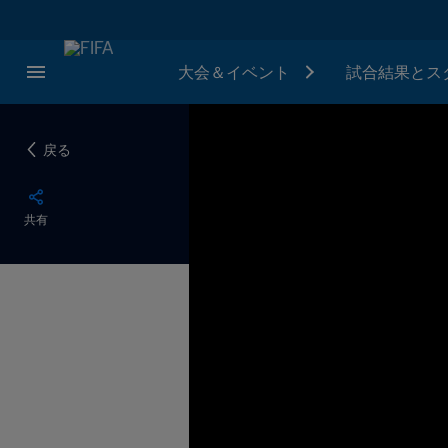
大会＆イベント
試合結果とス
戻る
共有