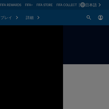
|
日本語
FIFA REWARDS
FIFA+
FIFA STORE
FIFA COLLECT
プレイ
詳細