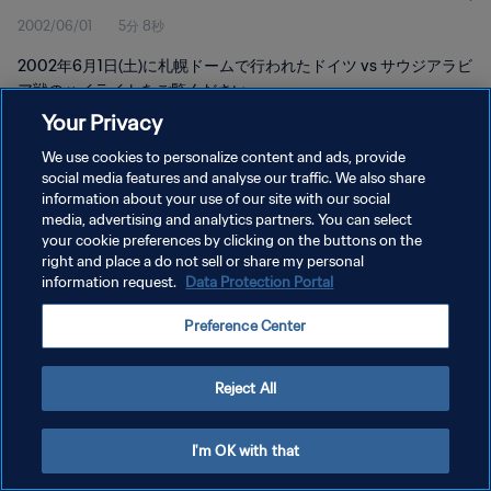
2002/06/01
5分 8秒
2002年6月1日(土)に札幌ドームで行われたドイツ vs サウジアラビ
ア戦のハイライトをご覧ください。
Your Privacy
We use cookies to personalize content and ads, provide
social media features and analyse our traffic. We also share
information about your use of our site with our social
media, advertising and analytics partners. You can select
your cookie preferences by clicking on the buttons on the
プライバシーポリシー
right and place a do not sell or share my personal
information request.
Data Protection Portal
サービス利用規約
クッキー設定の管理
Preference Center
Copyright © 1994 - 2026 FIFA. All rights reserved.
Reject All
I'm OK with that