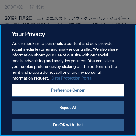
2019/11/02
1分 49秒
2019年11月2日（土）にエスタドゥアウ・クレーベル・ジョゼー・
デ・アンドラデで行われたチリvs韓国戦のハイライトをご覧くだ
さい。
Your Privacy
We use cookies to personalize content and ads, provide
social media features and analyse our traffic. We also share
information about your use of our site with our social
media, advertising and analytics partners. You can select
your cookie preferences by clicking on the buttons on the
プライバシーポリシー
right and place a do not sell or share my personal
information request.
Data Protection Portal
サービス利用規約
Preference Center
クッキー設定の管理
Copyright © 1994 - 2026 FIFA. All rights reserved.
Reject All
I'm OK with that