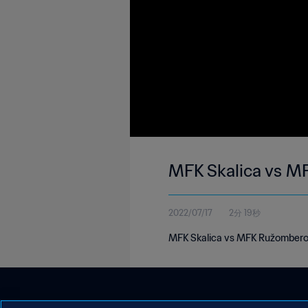
MFK Skalica vs 
2022/07/17
2分 19秒
MFK Skalica vs MFK Ružomberok