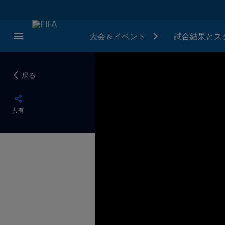
大会＆イベント
試合結果とス
戻る
共有