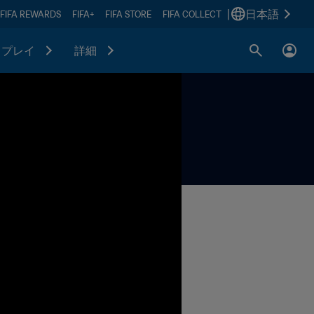
|
日本語
FIFA REWARDS
FIFA+
FIFA STORE
FIFA COLLECT
プレイ
詳細