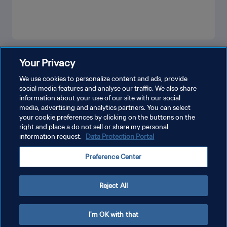
もっと見る
Your Privacy
We use cookies to personalize content and ads, provide
social media features and analyse our traffic. We also share
information about your use of our site with our social
media, advertising and analytics partners. You can select
your cookie preferences by clicking on the buttons on the
right and place a do not sell or share my personal
information request.
Data Protection Portal
プライバシーポリシー
Preference Center
サービス利用規約
クッキー設定の管理
Reject All
Copyright © 1994 - 2026 FIFA. All rights reserved.
I'm OK with that