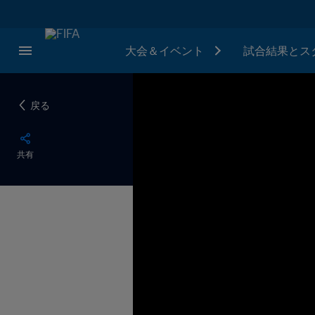
大会＆イベント
試合結果とス
戻る
共有