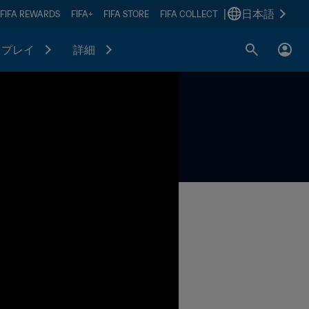
|
日本語
FIFA REWARDS
FIFA+
FIFA STORE
FIFA COLLECT
プレイ
詳細