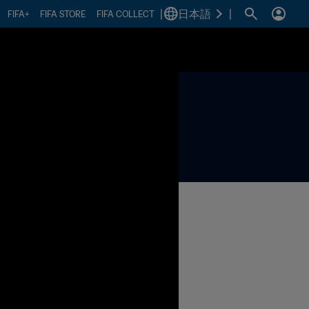
|
日本語
|
FIFA+
FIFA STORE
FIFA COLLECT