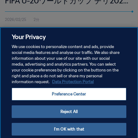
FIFA U-20ワールドカップ チリ2025
| ハイライト
2026/02/25
2分
9月27日（土）現地時間20:00よりエスタディオ・エリアス・フ
Your Privacy
ィゲロア・ブランデルで行われたパラグアイ対パナマのハイライ
トを視聴。
We use cookies to personalize content and ads, provide
social media features and analyse our traffic. We also share
information about your use of our site with our social
media, advertising and analytics partners. You can select
your cookie preferences by clicking on the buttons on the
right and place a do not sell or share my personal
information request.
Data Protection Portal
プライバシーポリシー
Preference Center
サービス利用規約
クッキー設定の管理
Reject All
Copyright © 1994 - 2026 FIFA. All rights reserved.
I'm OK with that