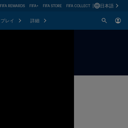
|
日本語
FIFA REWARDS
FIFA+
FIFA STORE
FIFA COLLECT
プレイ
詳細