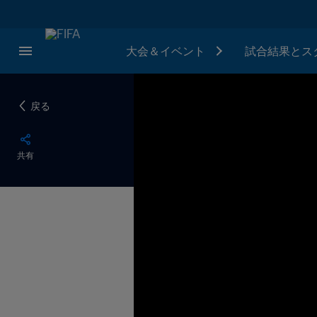
大会＆イベント
試合結果とス
戻る
共有