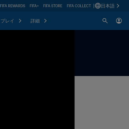
|
日本語
FIFA REWARDS
FIFA+
FIFA STORE
FIFA COLLECT
プレイ
詳細