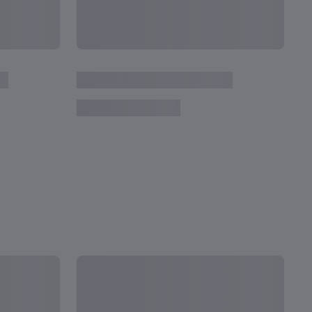
次
なFIFAトーナメントの試合
20