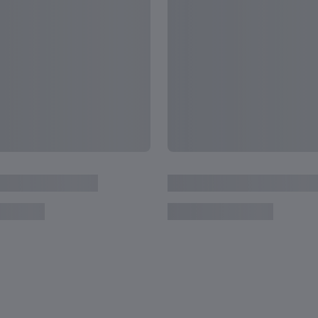
U-20ワールドカップ アルゼ
イスラエル - 韓国 | 3位決
ンチン | フルマッチリプ