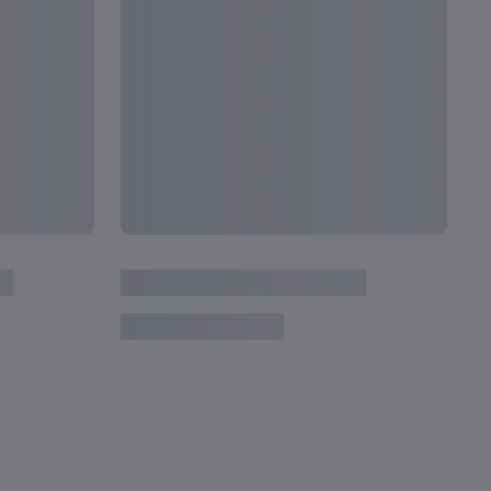
全て見る
次
定戦 | 2023 FIFA U-20ワールドカップ アルゼ
イタ
レイ
ン 