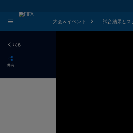
大会＆イベント
試合結果とス
戻る
共有