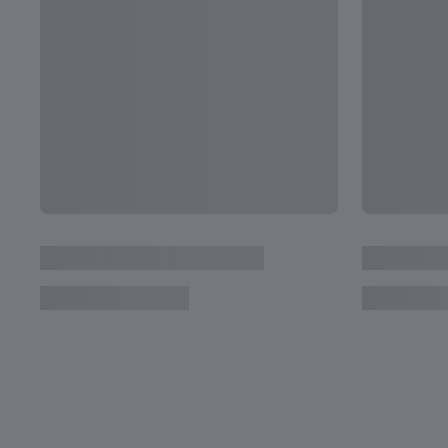
ウルグアイ - イタリア | 決勝 | 2023 FIFA 
ンチン | フルマッチリプレイ