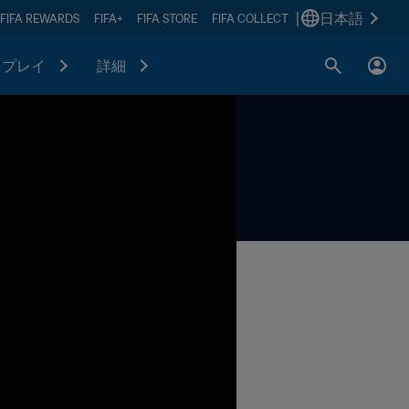
|
日本語
FIFA REWARDS
FIFA+
FIFA STORE
FIFA COLLECT
プレイ
詳細