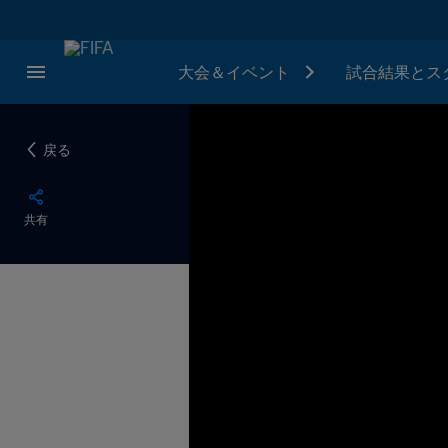
大会＆イベント
試合結果とス
戻る
共有