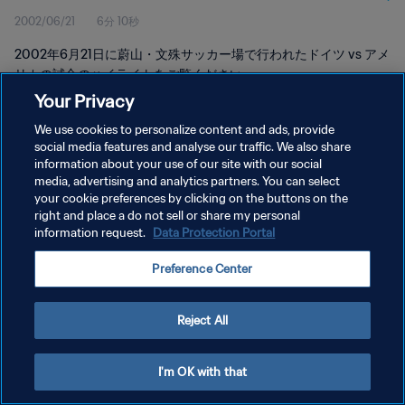
2002/06/21
6分 10秒
2002年6月21日に蔚山・文殊サッカー場で行われたドイツ vs アメ
リカの試合のハイライトをご覧ください。
Your Privacy
We use cookies to personalize content and ads, provide
social media features and analyse our traffic. We also share
information about your use of our site with our social
media, advertising and analytics partners. You can select
プライバシーポリシー
your cookie preferences by clicking on the buttons on the
right and place a do not sell or share my personal
サービス利用規約
information request.
Data Protection Portal
クッキー設定の管理
Preference Center
Copyright © 1994 - 2026 FIFA. All rights reserved.
Reject All
I'm OK with that