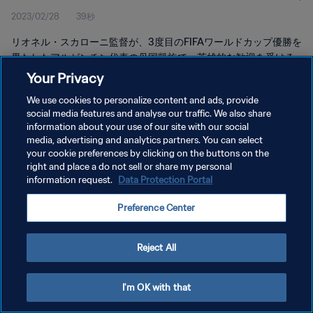
2023/02/28
39秒
リオネル・スカローニ監督が、3度目のFIFAワールドカップ優勝を
果たしたアルゼンチン代表の母国凱旋で、英雄的な歓迎を受ける
様子をご覧ください。
Your Privacy
We use cookies to personalize content and ads, provide
social media features and analyse our traffic. We also share
information about your use of our site with our social
media, advertising and analytics partners. You can select
your cookie preferences by clicking on the buttons on the
プライバシーポリシー
right and place a do not sell or share my personal
information request.
Data Protection Portal
サービス利用規約
Preference Center
クッキー設定の管理
Copyright © 1994 - 2026 FIFA. All rights reserved.
Reject All
I'm OK with that