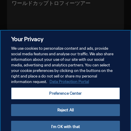
ワールドカップトロフィーツアー
Your Privacy
もっと見る
We use cookies to personalize content and ads, provide
social media features and analyse our traffic. We also share
information about your use of our site with our social
media, advertising and analytics partners. You can select
your cookie preferences by clicking on the buttons on the
right and place a do not sell or share my personal
information request.
Data Protection Portal
プライバシーポリシー
Preference Center
サービス利用規約
クッキー設定の管理
Reject All
Copyright © 1994 - 2026 FIFA. All rights reserved.
I'm OK with that