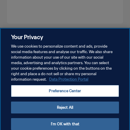
もっと見る
Your Privacy
We use cookies to personalize content and ads, provide
social media features and analyse our traffic. We also share
information about your use of our site with our social
media, advertising and analytics partners. You can select
your cookie preferences by clicking on the buttons on the
right and place a do not sell or share my personal
information request.
Data Protection Portal
プライバシーポリシー
Preference Center
サービス利用規約
クッキー設定の管理
Reject All
Copyright © 1994 - 2026 FIFA. All rights reserved.
I'm OK with that