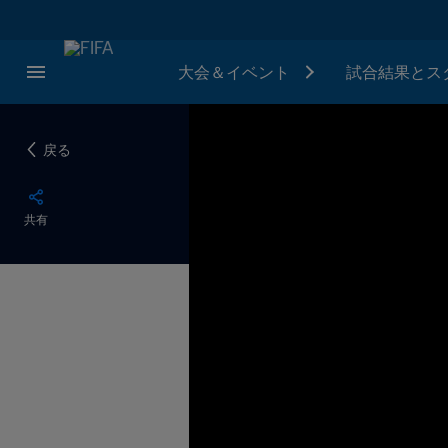
大会＆イベント
試合結果とス
戻る
共有