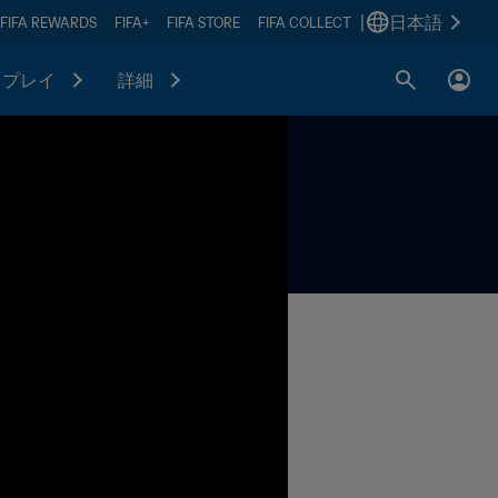
|
日本語
FIFA REWARDS
FIFA+
FIFA STORE
FIFA COLLECT
プレイ
詳細