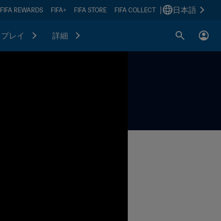
|
日本語
FIFA REWARDS
FIFA+
FIFA STORE
FIFA COLLECT
プレイ
詳細