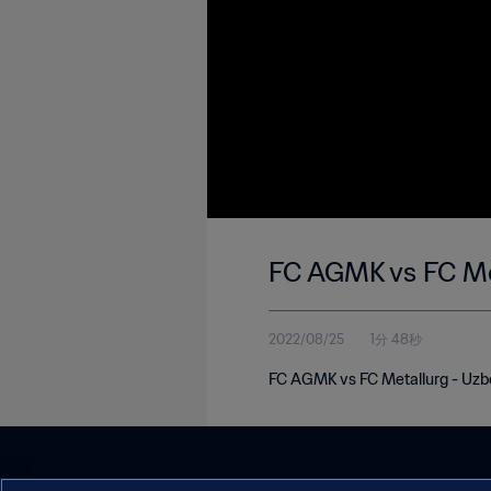
FC AGMK vs FC Me
2022/08/25
1分 48秒
FC AGMK vs FC Metallurg - Uzb