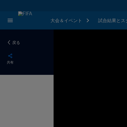
大会＆イベント
試合結果とス
戻る
共有