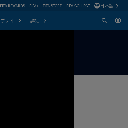
|
日本語
FIFA REWARDS
FIFA+
FIFA STORE
FIFA COLLECT
プレイ
詳細