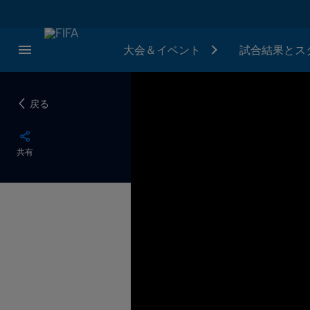
大会＆イベント
試合結果とス
戻る
共有