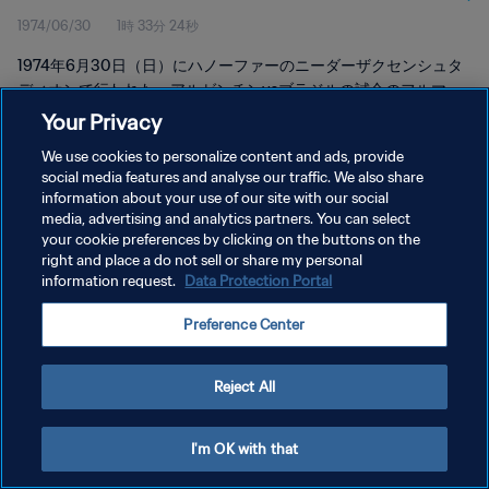
1974/06/30
1時 33分 24秒
1974年6月30日（日）にハノーファーのニーダーザクセンシュタ
ディオンで行われた、アルゼンチンvsブラジルの試合のフルマッ
チリプレイをご覧ください。
Your Privacy
We use cookies to personalize content and ads, provide
social media features and analyse our traffic. We also share
information about your use of our site with our social
media, advertising and analytics partners. You can select
your cookie preferences by clicking on the buttons on the
プライバシーポリシー
right and place a do not sell or share my personal
information request.
Data Protection Portal
サービス利用規約
Preference Center
PREFERENCE CENTER
Copyright © 1994 - 2026 FIFA. All rights reserved.
Reject All
I'm OK with that