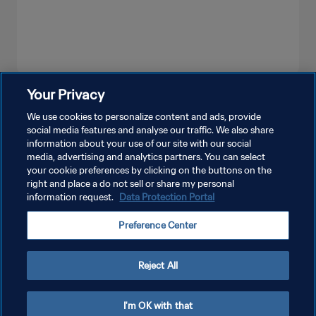
Your Privacy
もっと見る
We use cookies to personalize content and ads, provide
social media features and analyse our traffic. We also share
information about your use of our site with our social
media, advertising and analytics partners. You can select
your cookie preferences by clicking on the buttons on the
right and place a do not sell or share my personal
information request.
Data Protection Portal
プライバシーポリシー
Preference Center
サービス利用規約
クッキー設定の管理
Reject All
Copyright © 1994 - 2026 FIFA. All rights reserved.
I'm OK with that