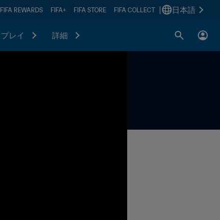
|
日本語
FIFA REWARDS
FIFA+
FIFA STORE
FIFA COLLECT
プレイ
詳細