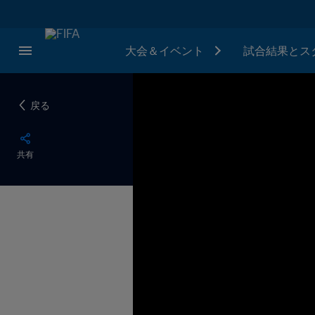
大会＆イベント
試合結果とス
戻る
共有