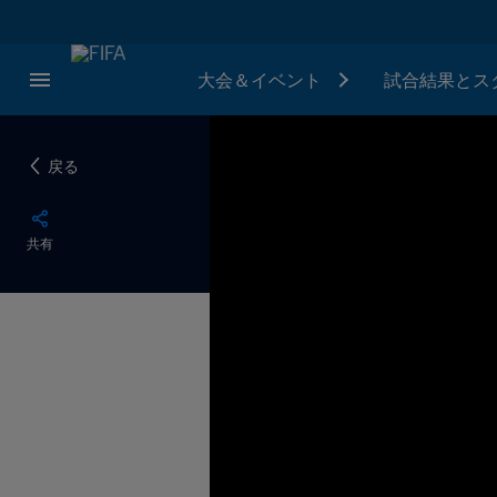
大会＆イベント
試合結果とス
戻る
共有