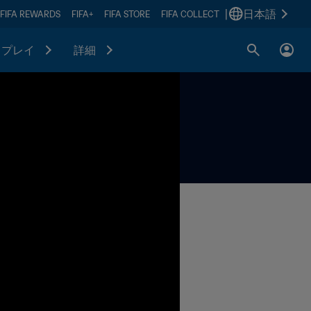
|
日本語
FIFA REWARDS
FIFA+
FIFA STORE
FIFA COLLECT
プレイ
詳細