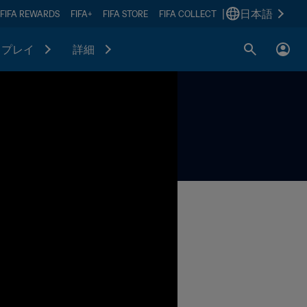
|
日本語
FIFA REWARDS
FIFA+
FIFA STORE
FIFA COLLECT
プレイ
詳細