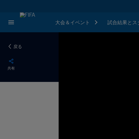
大会＆イベント
試合結果とス
戻る
共有