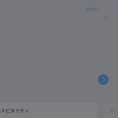
全て見る
次
 ホスピタリティ
カナ