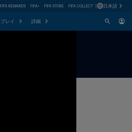
|
日本語
FIFA REWARDS
FIFA+
FIFA STORE
FIFA COLLECT
プレイ
詳細