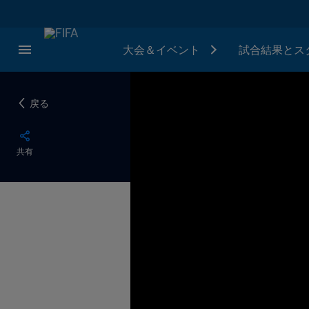
大会＆イベント
試合結果とス
戻る
共有