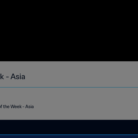
k - Asia
f the Week - Asia