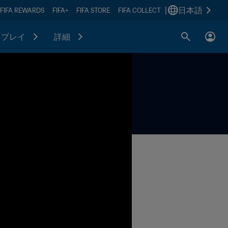
|
日本語
FIFA REWARDS
FIFA+
FIFA STORE
FIFA COLLECT
プレイ
詳細