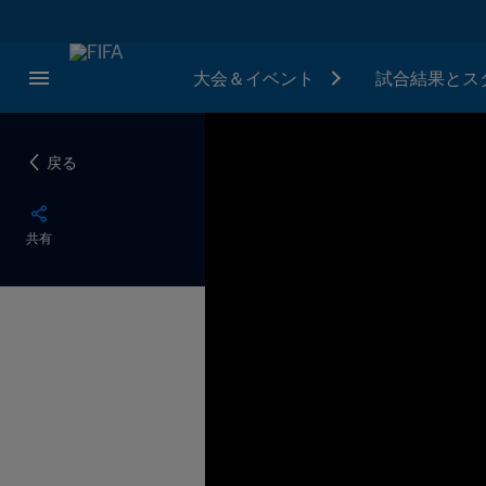
大会＆イベント
試合結果とス
戻る
共有