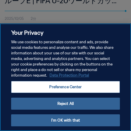
ループE | FIFA U-20ワールドカップ
チリ2025 | ハイライト
2025/10/05
2分
10月5日（日）現地時間17:00よりエスタディオ・フィスカルで行
Your Privacy
われたニューカレドニア対フランスのハイライトを視聴。
We use cookies to personalize content and ads, provide
social media features and analyse our traffic. We also share
information about your use of our site with our social
media, advertising and analytics partners. You can select
your cookie preferences by clicking on the buttons on the
right and place a do not sell or share my personal
プライバシーポリシー
information request.
Data Protection Portal
サービス利用規約
Preference Center
クッキー設定の管理
Copyright © 1994 - 2026 FIFA. All rights reserved.
Reject All
I'm OK with that