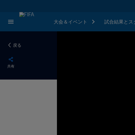
大会＆イベント
試合結果とス
戻る
共有