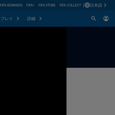
|
日本語
FIFA REWARDS
FIFA+
FIFA STORE
FIFA COLLECT
プレイ
詳細