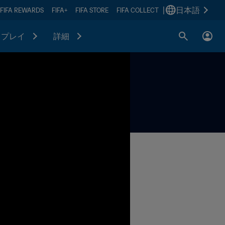
|
日本語
FIFA REWARDS
FIFA+
FIFA STORE
FIFA COLLECT
プレイ
詳細