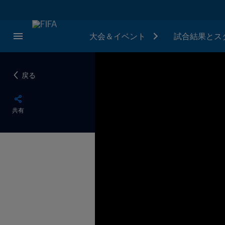
大会＆イベント
試合結果とス
戻る
共有