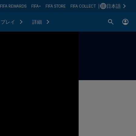
|
日本語
FIFA REWARDS
FIFA+
FIFA STORE
FIFA COLLECT
プレイ
詳細