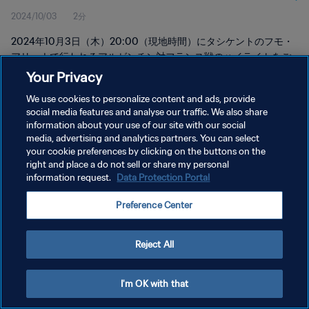
2024/10/03
2分
2024年10月3日（木）20:00（現地時間）にタシケントのフモ・
アリーナで行われるアルゼンチン対フランス戦のハイライトをご
覧ください。
Your Privacy
We use cookies to personalize content and ads, provide
social media features and analyse our traffic. We also share
information about your use of our site with our social
media, advertising and analytics partners. You can select
your cookie preferences by clicking on the buttons on the
right and place a do not sell or share my personal
プライバシーポリシー
information request.
Data Protection Portal
サービス利用規約
Preference Center
クッキー設定の管理
Copyright © 1994 - 2026 FIFA. All rights reserved.
Reject All
I'm OK with that