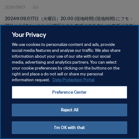
2024/09/17
2分
イト
2024年09月17日（火曜日）20:00 (現地時間) (現地時間) にフモ・
アリーナ (タシュケント) で行われたウズベキスタン vs ウズベキス
タンのハイライトをご覧ください。
Your Privacy
We use cookies to personalize content and ads, provide
social media features and analyse our traffic. We also share
information about your use of our site with our social
media, advertising and analytics partners. You can select
your cookie preferences by clicking on the buttons on the
プライバシーポリシー
right and place a do not sell or share my personal
information request.
Data Protection Portal
サービス利用規約
Preference Center
クッキー設定の管理
Copyright © 1994 - 2026 FIFA. All rights reserved.
Reject All
I'm OK with that